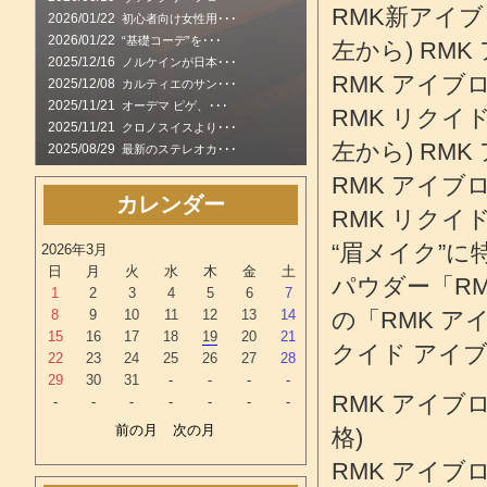
RMK新アイ
2026/01/22
初心者向け女性用･･･
2026/01/22
“基礎コーデ”を･･･
左から) RMK
2025/12/16
ノルケインが日本･･･
RMK アイブロ
2025/12/08
カルティエのサン･･･
2025/11/21
オーデマ ピゲ、･･･
RMK リクイド
2025/11/21
クロノスイスより･･･
左から) RMK
2025/08/29
最新のステレオカ･･･
RMK アイブロ
カレンダー
RMK リクイド
“眉メイク”
2026年3月
日
月
火
水
木
金
土
パウダー「R
1
2
3
4
5
6
7
8
9
10
11
12
13
14
の「RMK ア
15
16
17
18
19
20
21
クイド アイ
22
23
24
25
26
27
28
29
30
31
-
-
-
-
RMK アイブロ
-
-
-
-
-
-
-
前の月
次の月
格)
RMK アイブロ