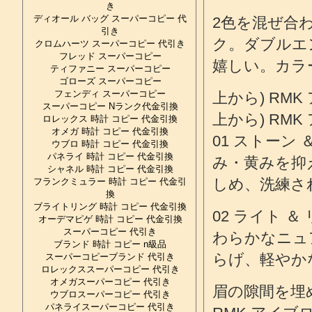
き
ディオール バッグ スーパーコピー 代
2色を混ぜ合
引き
ク。ダブルエ
クロムハーツ スーパーコピー 代引き
フレッド スーパーコピー
嬉しい。カラ
ティファニー スーパーコピー
ゴローズ スーパーコピー
フェンディ スーパーコピー
上から) RMK
スーパーコピー Nランク代金引換
上から) RMK
ロレックス 時計 コピー 代金引換
オメガ 時計 コピー 代金引換
01 ストーン
ウブロ 時計 コピー 代金引換
パネライ 時計 コピー 代金引換
み・黄みを抑
シャネル 時計 コピー 代金引換
しめ、洗練さ
フランクミュラー 時計 コピー 代金引
換
ブライトリング 時計 コピー 代金引換
02 ライト
オーデマピゲ 時計 コピー 代金引換
スーパーコピー 代引き
わらかなニュ
ブランド 時計 コピー n級品
らげ、軽やか
スーパーコピーブランド 代引き
ロレックススーパーコピー 代引き
オメガスーパーコピー 代引き
眉の隙間を埋
ウブロスーパーコピー 代引き
パネライスーパーコピー 代引き