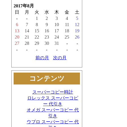
2017年8月
日
月
火
水
木
金
土
-
-
1
2
3
4
5
6
7
8
9
10
11
12
13
14
15
16
17
18
19
20
21
22
23
24
25
26
27
28
29
30
31
-
-
-
-
-
-
-
-
-
前の月
次の月
コンテンツ
スーパーコピー時計
ロレックス スーパーコピ
ー 代引き
オメガ スーパーコピー 代
引き
ウブロ スーパーコピー 代