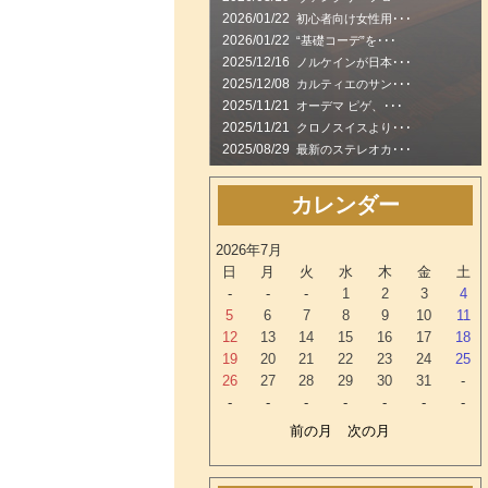
2026/01/22
初心者向け女性用･･･
2026/01/22
“基礎コーデ”を･･･
2025/12/16
ノルケインが日本･･･
2025/12/08
カルティエのサン･･･
2025/11/21
オーデマ ピゲ、･･･
2025/11/21
クロノスイスより･･･
2025/08/29
最新のステレオカ･･･
カレンダー
2026年7月
日
月
火
水
木
金
土
-
-
-
1
2
3
4
5
6
7
8
9
10
11
12
13
14
15
16
17
18
19
20
21
22
23
24
25
26
27
28
29
30
31
-
-
-
-
-
-
-
-
前の月
次の月