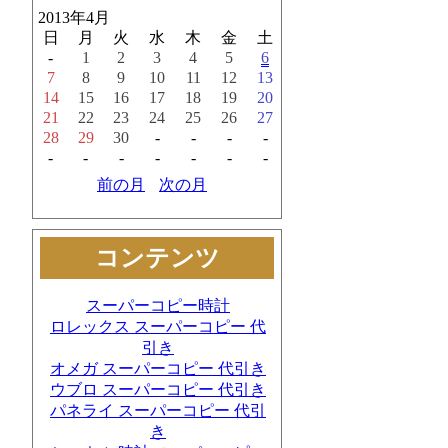
2013年4月
日
月
火
水
木
金
土
-
1
2
3
4
5
6
7
8
9
10
11
12
13
14
15
16
17
18
19
20
21
22
23
24
25
26
27
28
29
30
-
-
-
-
-
-
-
-
-
-
-
前の月
次の月
コンテンツ
スーパーコピー時計
ロレックス スーパーコピー 代
引き
オメガ スーパーコピー 代引き
ウブロ スーパーコピー 代引き
パネライ スーパーコピー 代引
き