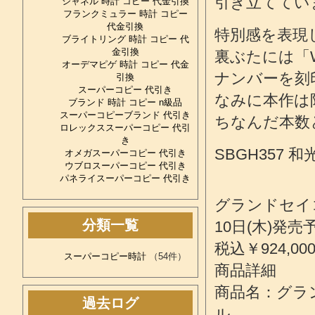
引き立ててい
シャネル 時計 コピー 代金引換
フランクミュラー 時計 コピー
代金引換
特別感を表現
ブライトリング 時計 コピー 代
金引換
裏ぶたには「WA
オーデマピゲ 時計 コピー 代金
ナンバーを刻
引換
スーパーコピー 代引き
なみに本作は限
ブランド 時計 コピー n級品
スーパーコピーブランド 代引き
ちなんだ本数
ロレックススーパーコピー 代引
き
SBGH357 
オメガスーパーコピー 代引き
ウブロスーパーコピー 代引き
パネライスーパーコピー 代引き
グランドセイ
分類一覧
10日(木)発
税込￥924,00
スーパーコピー時計
（54件）
商品詳細
商品名：グラ
過去ログ
ル