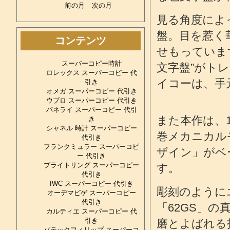
前の月
次の月
見る角度によ
盤。目を惹く
コンテンツ
せもっていま
スーパーコピー時計
文字盤”がト
ロレックス スーパーコピー 代
イコーは、手
引き
オメガ スーパーコピー 代引き
ウブロ スーパーコピー 代引き
パネライ スーパーコピー 代引
また本作は、
き
シャネル 時計 スーパーコピー
巻メカニカル
代引き
フランクミュラー スーパーコピ
ザイン」がベ
ー 代引き
ブライトリング スーパーコピー
す。
代引き
IWC スーパーコピー 代引き
彫刻のように
オーデマピゲ スーパーコピー
代引き
「62GS」
カルティエ スーパーコピー 代
引き
磨とよばれる
パテックフィリップ スーパーコ