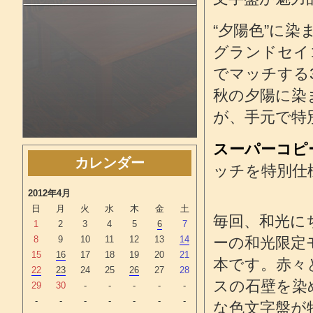
“夕陽色”に
グランドセイ
でマッチする
秋の夕陽に染
が、手元で特
スーパーコピ
カレンダー
ッチを特別仕
2012年4月
日
月
火
水
木
金
土
毎回、和光に
1
2
3
4
5
6
7
8
9
10
11
12
13
14
ーの和光限定
15
16
17
18
19
20
21
本です。赤々
22
23
24
25
26
27
28
スの石壁を染
29
30
-
-
-
-
-
-
-
-
-
-
-
-
な色文字盤が