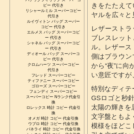
きをたたえて
ピー 代引き
リシャールミル スーパーコピー
ヤルを広々と
代引き
ルイヴィトン バッグ スーパー
コピー 代引き
レザーストラ
エルメス バッグ スーパーコピ
ブレスレット
ー 代引き
シャネル バッグ スーパーコピ
ル。レザース
ー 代引き
ディオール バッグ スーパーコ
側はブラウン
ピー 代引き
から“夜”に
クロムハーツ スーパーコピー
代引き
い意匠ですが
フレッド スーパーコピー
ティファニー スーパーコピー
ゴローズ スーパーコピー
特別なディテ
フェンディ スーパーコピー
GSロゴと秒
スーパーコピー Nランク代金引
換
太陽の輝きを
ロレックス 時計 コピー 代金引
換
文字盤ともよ
オメガ 時計 コピー 代金引換
ウブロ 時計 コピー 代金引換
模様をほどこ
パネライ 時計 コピー 代金引換