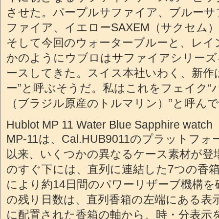
させた。パープルサファイア、ブルーサ
ファイア、イエローSAXEM（サクセム）
そして今回のウォーターブルーと、レイ
かのようにウブロはサファイアシリーズ
ースしてきた。スイス本社いわく、新作
ー”と呼ぶそうだ。私はこれをフェイク“
（ブラジル原産のトルマリン）”と呼ん
Hublot MP 11 Water Blue Sapphire watch
MP-11は、Cal.HUB9011のプラット
以来、いくつかの異なるケース素材が登
のすぐ下には、直列に連結した7つの香
により約14日間のパワーリザーブ機構を
の残り日数は、直列香箱の左端にある表
に配置された香箱の軸から、時・分表示