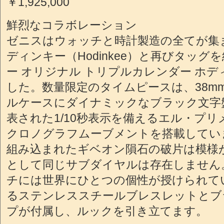
￥1,925,000
鮮烈なコラボレーション
ゼニスはウォッチと時計製造の全てが集
ディンキー（Hodinkee）と再びタッ
ー オリジナル トリプルカレンダー ホ
した。数量限定のタイムピースは、38m
ルケースにダイナミックなブラック文字盤
表された1/10秒表示を備えるエル・プリメ
クロノグラフムーブメントを搭載してい
組み込まれたギベオン隕石の破片は模様が
として同じサブダイヤルは存在しません
チには世界にひとつの個性が授けられて
るステンレススチールブレスレットとブ
プが付属し、ルックを引き立てます。