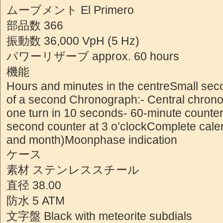
ムーブメント El Primero
部品数 366
振動数 36,000 VpH (5 Hz)
パワーリザーブ approx. 60 hours
機能
Hours and minutes in the centreSmall seco
of a second Chronograph:- Central chron
one turn in 10 seconds- 60-minute counter 
second counter at 3 o’clockComplete calen
and month)Moonphase indication
ケース
素材 ステンレススチール
直径 38.00
防水 5 ATM
文字盤 Black with meteorite subdials