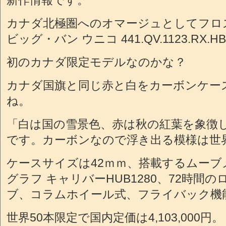
新作情報です。
カナダ北極圏へのオマージュとしてフロ
ビッグ・バン ウニコ 441.QV.1123.RX
初のカナダ限定モデルなのかな？
カナダ国旗と同じ赤と白をカーボンケー
ね。
「白は国の雪景色、赤は秋の紅葉を象徴
です。カーボンなので浮き出る模様は世
ケースサイズは42ｍｍ、搭載するムー
グラフ キャリバーHUB1280、72時間
ブ、コラムホイール式、フライバック機
世界50本限定で国内定価は4,103,000円。