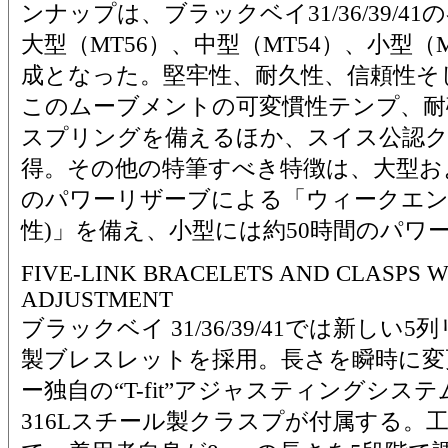
ンナップは、ブラックベイ31/36/39/
大型（MT56）、中型（MT54）、小型（
成となった。堅牢性、耐久性、信頼性そ
このムーブメントの可変慣性テンプ、耐
スプリングを備えるほか、スイス公認ク
得。その他の特筆すべき特徴は、大型お
のパワーリザーブによる「ウィークエン
性)」を備え、小型には約50時間のパワ
FIVE-LINK BRACELETS AND CLASPS W
ADJUSTMENT
ブラックベイ 31/36/39/41では新しい
製ブレスレットを採用。長さを瞬時に変
ー独自の“T-fit”アジャスティングシス
316Lスチール製クラスプが付属する。