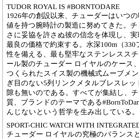
TUDOR ROYAL IS #BORNTODARE
1926年の創設以来、チューダーはいつ
値を持つ腕時計の製造に努めてきた。チ
さに妥協を許さぬ彼の信念を体現し、実
最良の価格で約束する。水深100m（33
性を備える、最も堅牢なステンレススチー
ール製のチューダー ロイヤルのケース
つくられたスイス製の機械式ムーブメン
ぎ目のない5列リンクメタルブレスレッ
隙も無いのである。すべてが集結し、チ
質、ブランドのテーマである#BornToD
んじないという哲学を生み出している。
SPORT-CHIC WATCH WITH INTEGRATE
チューダー ロイヤルの究極のバランス