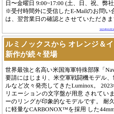
日〜金曜日 9:00~17:00 (土、日、祝、
※受付時間外に受信したE-Mailのお問
は、翌営業日の確認とさせていただきま
2025年03月2
ルミノックスから オレンジ＆
新作が続々登場
世界最強と名高い米国海軍特殊部隊「Navy
要請にはじまり、米空軍戦闘機モデル、
ルなど次々発売してきたLuminox。 20
リエーションの文字盤が用意 されてい
ーのリングが印象的なモデルです。 耐
に軽量なCARBONOX™を採用 した44